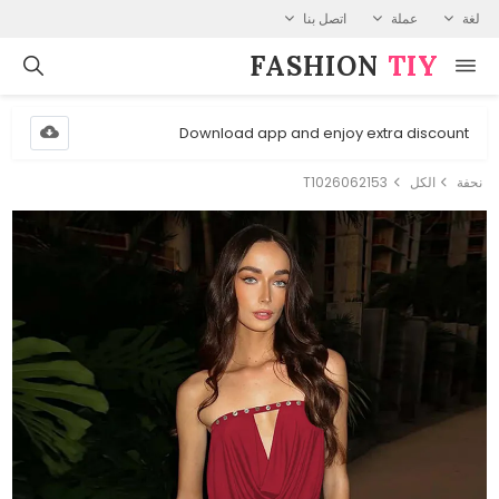
لغة
عملة
اتصل بنا
FASHION⁠
TIY
Download app and enjoy extra discount
نحفة
الكل
T1026062153