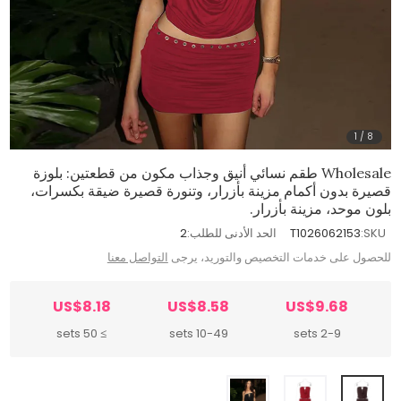
1
/
8
Wholesale طقم نسائي أنيق وجذاب مكون من قطعتين: بلوزة
قصيرة بدون أكمام مزينة بأزرار، وتنورة قصيرة ضيقة بكسرات،
بلون موحد، مزينة بأزرار.
SKU:
T1026062153
الحد الأدنى للطلب:
2
للحصول على خدمات التخصيص والتوريد، يرجى
التواصل معنا
US$8.18
US$8.58
US$9.68
≥ 50 sets
10-49 sets
2-9 sets