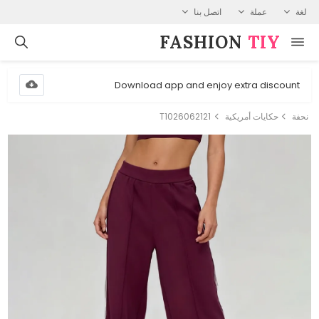
لغة
عملة
اتصل بنا
FASHION⁠
TIY
Download app and enjoy extra discount
نحفة
حكايات أمريكية
T1026062121