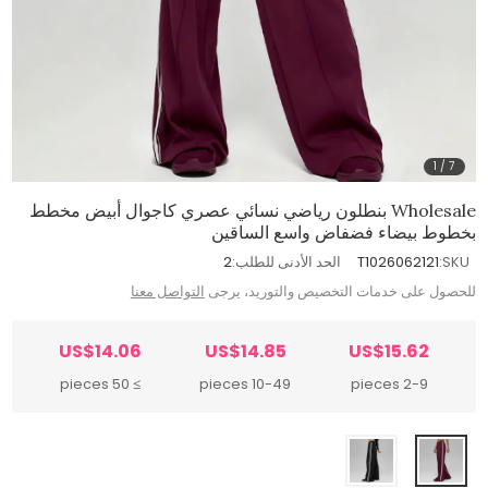
1
/
7
Wholesale بنطلون رياضي نسائي عصري كاجوال أبيض مخطط
بخطوط بيضاء فضفاض واسع الساقين
SKU:
T1026062121
الحد الأدنى للطلب:
2
للحصول على خدمات التخصيص والتوريد، يرجى
التواصل معنا
US$14.06
US$14.85
US$15.62
≥ 50 pieces
10-49 pieces
2-9 pieces