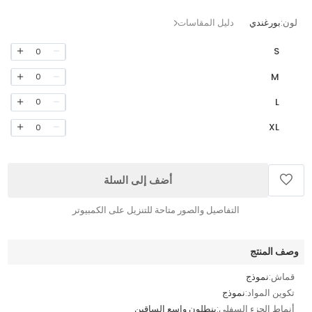
لون:
بورغندي
دليل المقاسات
S
0
M
0
L
0
XL
0
أضف إلى السلة
التفاصيل والصور متاحة للتنزيل على الكمبيوتر
وصف المنتج
قماش:
نموذج
تكوين المواد:
نموذج
أنماط الجزء السفلي:
بنطلون واسع الساقين