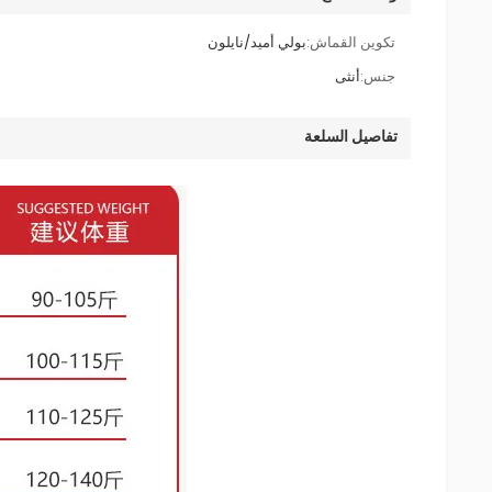
تكوين القماش:
بولي أميد/نايلون
جنس:
أنثى
تفاصيل السلعة