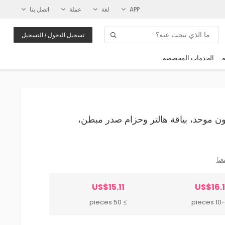
APP
لغة
عملة
اتصل بنا
تسجيل الدخول / التسجيل
ة
الخدمات المخصصة
يق بلون موحد، بياقة هالتر وحزام صدر مبطن،
عنا
US$15.11
US$16.
≥ 50 pieces
10-49 