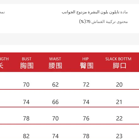
مادة:
نايلون بلون البشرة مزدوج الجوانب
نمط
محتوى تركيبة القماش:
75(%)