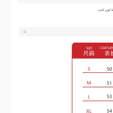
:
لون ثابت