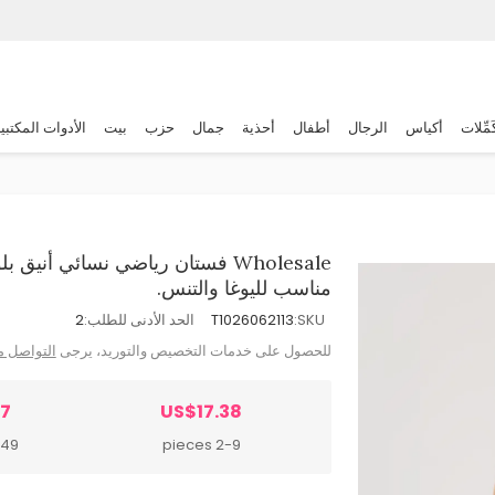
َمِّلات
أكياس
الرجال
أطفال
أحذية
جمال
حزب
بيت
الأدوات المكتبي
Wholesale فستان رياضي نسائي أن
مناسب لليوغا والتنس.
SKU:
T1026062113
الحد الأدنى للطلب:
2
للحصول على خدمات التخصيص والتوريد، يرجى
التواصل م
17
US$17.38
pieces
2-9 pieces