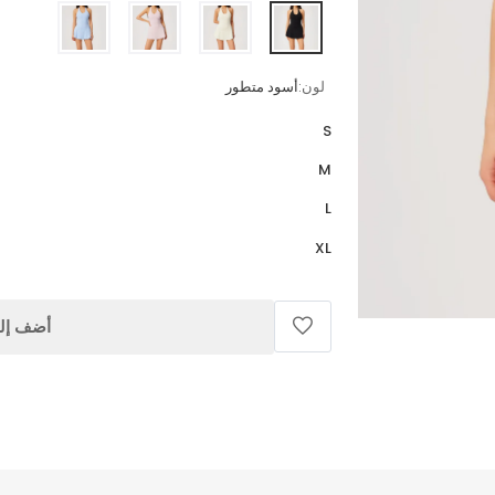
لون:
أسود متطور
S
M
L
XL
أضف إلى