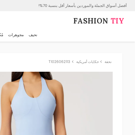
أفضل أسواق الجملة والموردين بأسعار أقل بنسبة 70%!
FASHION⁠
TIY
نحيف
مجوهرات
مُك
نحفة
حكايات أمريكية
T1026062113