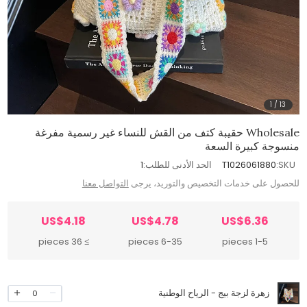
1
/
13
Wholesale حقيبة كتف من القش للنساء غير رسمية مفرغة
منسوجة كبيرة السعة
SKU:
T1026061880
الحد الأدنى للطلب:
1
للحصول على خدمات التخصيص والتوريد، يرجى
التواصل معنا
US$4.18
US$4.78
US$6.36
≥ 36 pieces
6-35 pieces
1-5 pieces
زهرة لزجة بيج - الرياح الوطنية
0