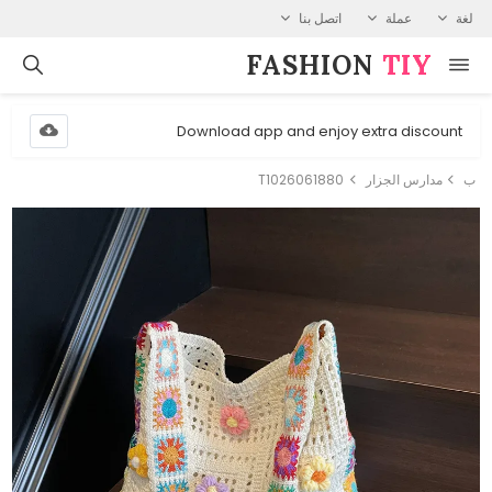
لغة
عملة
اتصل بنا
FASHION⁠
TIY
Download app and enjoy extra discount
ب
مدارس الجزار
T1026061880