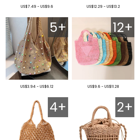
US$7.49 - US$9.6
US$12.29 - US$13.2
5+
12+
US$3.94 - US$6.12
US$9.6 - US$11.28
4+
2+