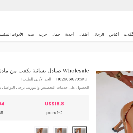
َمِّلات
أكياس
الرجال
أطفال
أحذية
جمال
حزب
بيت
الأدوات المكتبي
Wholesale صنادل نسائية بكعب من مادة البولي يوريثين، لون واحد، إصبع مدبب
SKU:
T1026061870
الحد الأدنى للطلب:
1
للحصول على خدمات التخصيص والتوريد، يرجى
التواصل م
94
US$18.8
airs
1-2 pairs