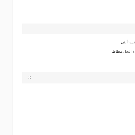
نس:
أنثى
 النعل:
مطاط