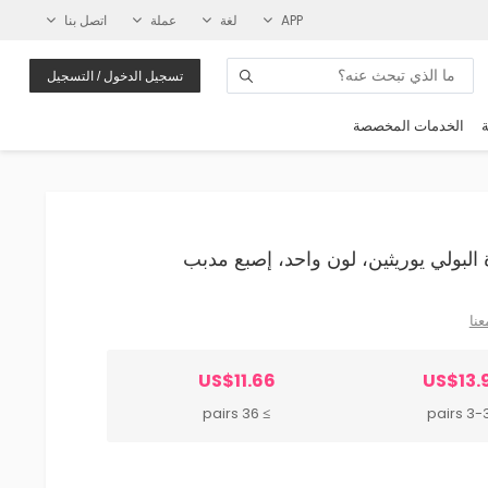
APP
لغة
عملة
اتصل بنا
تسجيل الدخول / التسجيل
ة
الخدمات المخصصة
عنا
US$11.66
US$13.
≥ 36 pairs
3-35 p