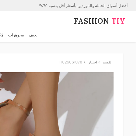
أفضل أسواق الجملة والموردين بأسعار أقل بنسبة 70%!
FASHION⁠
TIY
نحيف
مجوهرات
مُك
القسم
اختيار
T1026061870