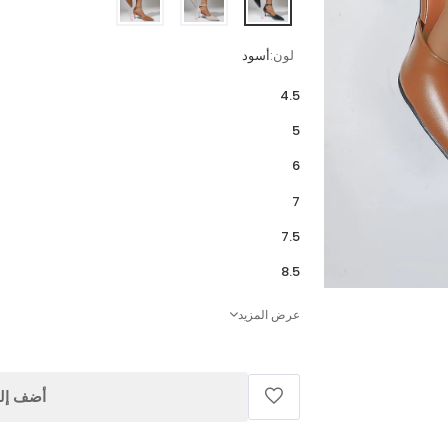
لون:
أسود
4.5
5
6
7
7.5
8.5
عرض المزيد
أضف إلى