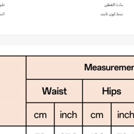
مادة:
القطن
طول
نمط:
لون ثابت
الم