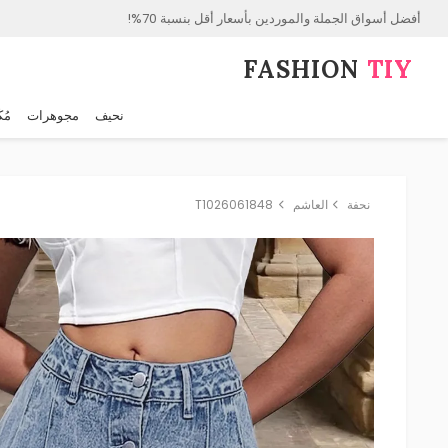
أفضل أسواق الجملة والموردين بأسعار أقل بنسبة 70%!
FASHION⁠
TIY
نحيف
مجوهرات
مُك
نحفة
العاشم
T1026061848