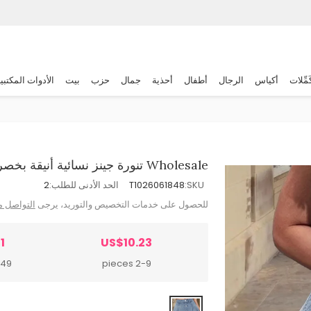
َمِّلات
أكياس
الرجال
أطفال
أحذية
جمال
حزب
بيت
الأدوات المكتبي
Wholesale تنورة جينز نسائية أنيقة بخصر عالٍ مضادة للمشي
SKU:
T1026061848
الحد الأدنى للطلب:
2
للحصول على خدمات التخصيص والتوريد، يرجى
التواصل م
1
US$10.23
pieces
2-9 pieces