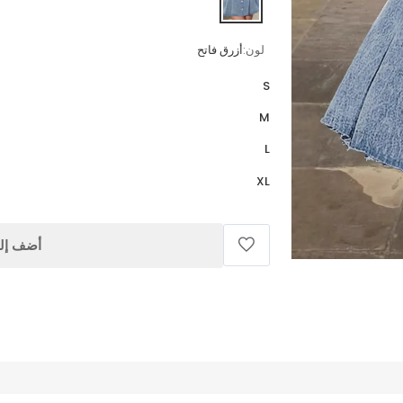
لون:
أزرق فاتح
S
M
L
XL
أضف إلى