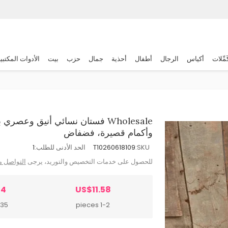
َمِّلات
أكياس
الرجال
أطفال
أحذية
جمال
حزب
بيت
الأدوات المكتبي
وأكمام قصيرة، فضفاض
SKU:
T10260618109
الحد الأدنى للطلب:
1
للحصول على خدمات التخصيص والتوريد، يرجى
التواصل م
94
US$11.58
pieces
1-2 pieces