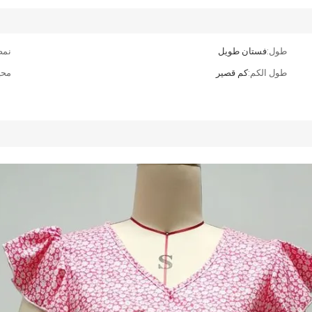
طول:
فستان طويل
نمط
طول الكم:
كم قصير
محي