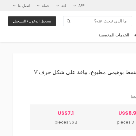
APP
لغة
عملة
اتصل بنا
تسجيل الدخول / التسجيل
ة
الخدمات المخصصة
Wholesale فستان نسائي أنيق وعصري بنمط بوهيمي مطبوع، بياقة على شكل حرف V
عنا
US$7.1
US$8.
≥ 36 pieces
3-35 