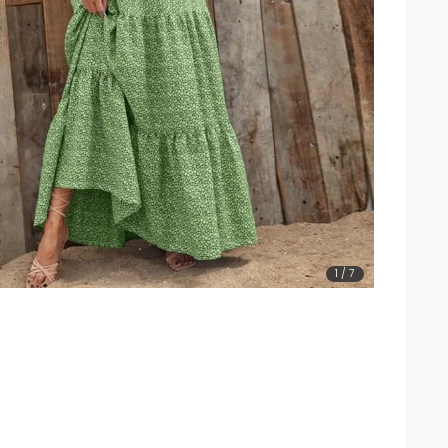
1
/
7