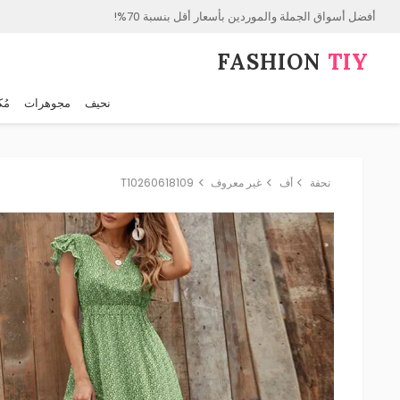
أفضل أسواق الجملة والموردين بأسعار أقل بنسبة 70%!
FASHION⁠
TIY
نحيف
مجوهرات
مُك
نحفة
أف
غير معروف
T10260618109