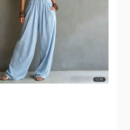
1
/
10