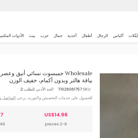
َمِّلات
أكياس
الرجال
أطفال
أحذية
جمال
حزب
بيت
الأدوات المكتبي
Wholesale جمبسوت نسائي أنيق 
بياقة هالتر وبدون أكمام، خفيف الوزن
SKU:
T1026061757
الحد الأدنى للطلب:
2
للحصول على خدمات التخصيص والتوريد، يرجى
التواصل م
97
US$14.96
pieces
2-9 pieces