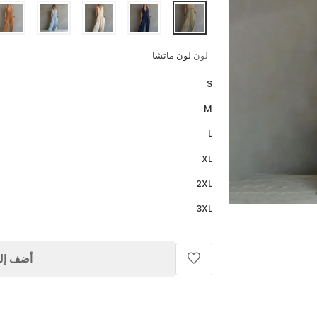
لون:
لون ماتشا
S
M
L
XL
2XL
3XL
أضف إلى