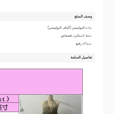
وصف المنتج
مادة:
البوليستر (ألياف البوليستر)
نمط البنطلون:
فضفاض
سماكة:
رفيع
تفاصيل السلعة