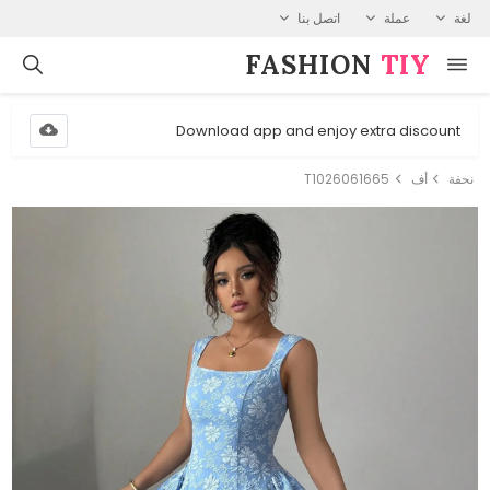
لغة
عملة
اتصل بنا
FASHION⁠
TIY
Download app and enjoy extra discount
نحفة
أف
T1026061665