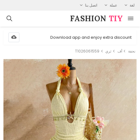
لغة
عملة
اتصل بنا
FASHION⁠
TIY
Download app and enjoy extra discount
نحفة
أف
ثري
T1026061559