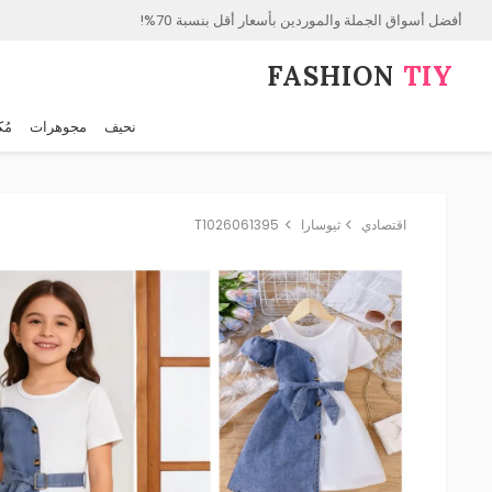
أفضل أسواق الجملة والموردين بأسعار أقل بنسبة 70%!
FASHION⁠
TIY
نحيف
مجوهرات
مُك
اقتصادي
ثيوسارا
T1026061395