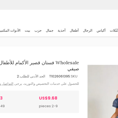
َمِّلات
أكياس
الرجال
أطفال
أحذية
جمال
حزب
بيت
الأدوات المكتبي
Wholesale فستان قصير الأكمام لل
صيفي
SKU:
T1026061395
الحد الأدنى للطلب:
2
للحصول على خدمات التخصيص والتوريد، يرجى
التواصل م
73
US$9.68
 pieces
2-9 pieces