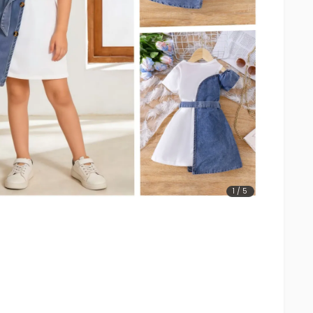
1
/
5