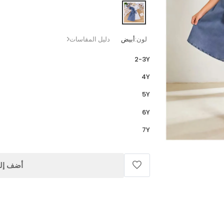
لون:
أبيض
دليل المقاسات
2-3Y
4Y
5Y
6Y
7Y
أضف إلى