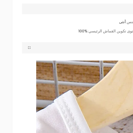
نس:
أنثى
وى تكوين القماش الرئيسي:
100%