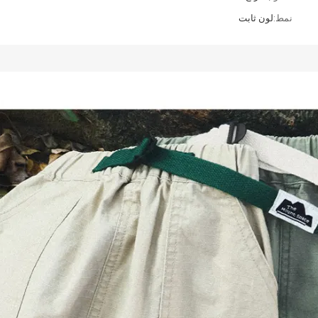
نمط:
لون ثابت