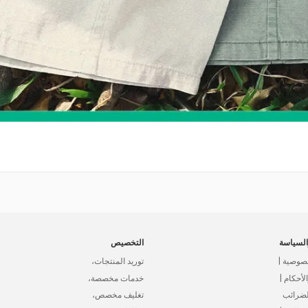
لسياسة
التخصيص
صوصية |
توريد المنتجات،
أحكام |
خدمات مخصصة،
لضرائب
تغليف مخصص،