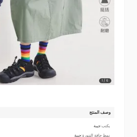
1
/
6
وصف المنتج
يكتب:
جيبة
نمط حافة التنورة:
جيبة