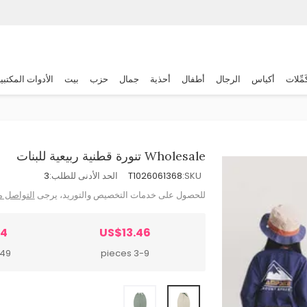
َمِّلات
أكياس
الرجال
أطفال
أحذية
جمال
حزب
بيت
الأدوات المكتبي
Wholesale تنورة قطنية ربيعية للبنات
SKU:
T1026061368
الحد الأدنى للطلب:
3
للحصول على خدمات التخصيص والتوريد، يرجى
التواصل م
24
US$13.46
pieces
3-9 pieces