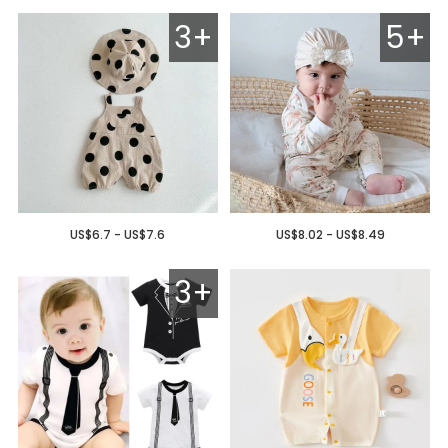
3+
5+
US$6.7 - US$7.6
US$8.02 - US$8.49
3+