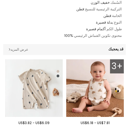
السُمك:
خفيف الوزن
التركيبة الرئيسية للنسيج:
قطن
الخامة:
قطن
النوع:
بدلة قصيرة
طول الكم:
أكمام قصيرة
محتوى تكوين القماش الرئيسي:
100%
قد يعجبك
عرض المزيد
3+
US$3.82 - US$6.09
US$6.18 - US$7.81