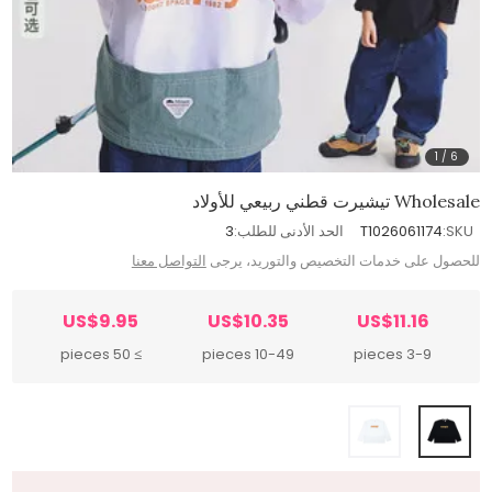
1
/
6
Wholesale تيشيرت قطني ربيعي للأولاد
SKU:
T1026061174
الحد الأدنى للطلب:
3
للحصول على خدمات التخصيص والتوريد، يرجى
التواصل معنا
US$9.95
US$10.35
US$11.16
≥ 50 pieces
10-49 pieces
3-9 pieces