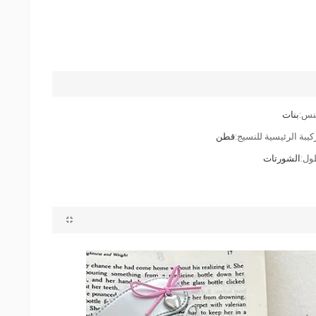
نس:
بنات
كيبة الرئيسية للنسيج:
قطن
ول:
الشورتات