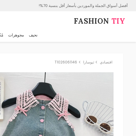
أفضل أسواق الجملة والموردين بأسعار أقل بنسبة 70%!
FASHION⁠
TIY
نحيف
مجوهرات
مُك
اقتصادي
ثيوسارا
T1026061146