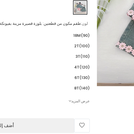
لون:
طقم مكون من قطعتين: بلوزة قصيرة مزينة بفيونكة 
18M(90)
2T(100)
3T(110)
4T(120)
6T(130)
8T(140)
عرض المزيد
أضف إلى