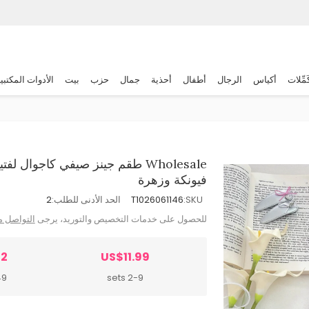
َمِّلات
أكياس
الرجال
أطفال
أحذية
جمال
حزب
بيت
الأدوات المكتبي
Wholesale طقم جينز صيفي كاجوا
فيونكة وزهرة
SKU:
T1026061146
الحد الأدنى للطلب:
2
للحصول على خدمات التخصيص والتوريد، يرجى
التواصل م
22
US$11.99
ets
2-9 sets