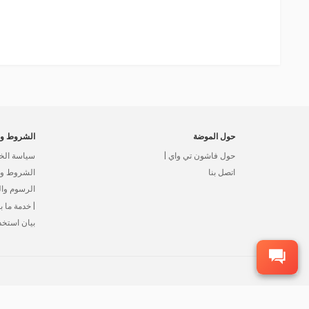
حول الموضة
الشروط وا
حول فاشون تي واي |
سياسة الخ
اتصل بنا
الشروط وال
الرسوم وا
| خدمة ما بع
بيان استخد
©2015-2026 شركة FFA لتجارة الجملة، جميع الحقوق محفوظة