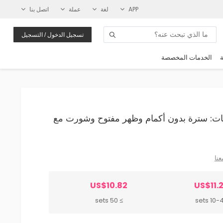
APP
لغة
عملة
اتصل بنا
تسجيل الدخول / التسجيل
ة
الخدمات المخصصة
ل لفتيات: سترة بدون أكمام وظهر مفتوح وشورت مع
عنا
US$10.82
US$11.
≥ 50 sets
10-49 s