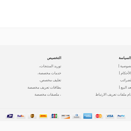
لسياسة
التخصيص
صوصية |
توريد المنتجات،
أحكام |
خدمات مخصصة،
لضرائب
تغليف مخصص،
د البيع |
بطاقات تعريف مخصصة
ام ملفات تعريف الارتباط
، ملصقات مخصصة