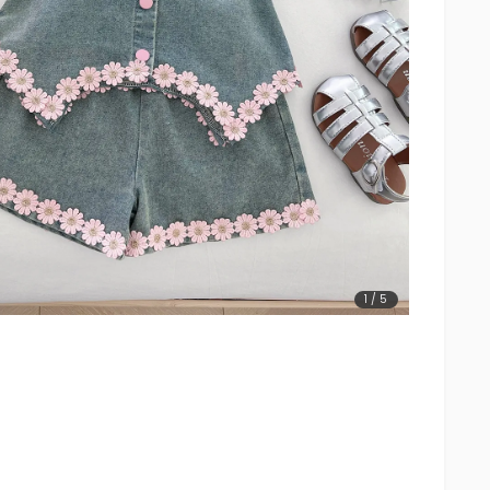
1
/
5