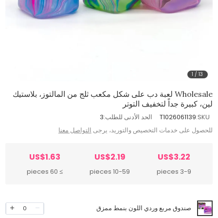
1
/
13
Wholesale لعبة دب على شكل مكعب ثلج من المالتوز، بلاستيك
لين، كبيرة جداً لتخفيف التوتر
SKU:
T1026061139
الحد الأدنى للطلب:
3
للحصول على خدمات التخصيص والتوريد، يرجى
التواصل معنا
US$1.63
US$2.19
US$3.22
≥ 60 pieces
10-59 pieces
3-9 pieces
صندوق مربع وردي اللون بنمط ممزق
0