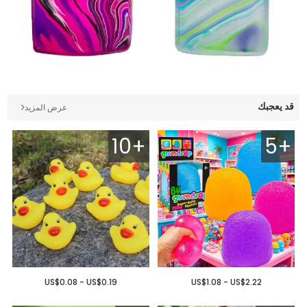
قد يعجبك
عرض المزيد
10+
5+
US$0.08 - US$0.19
US$1.08 - US$2.22