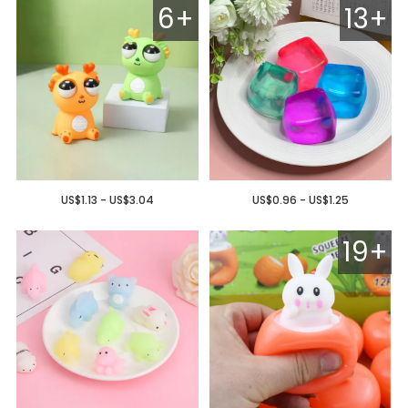
6+
13+
US$1.13 - US$3.04
US$0.96 - US$1.25
19+