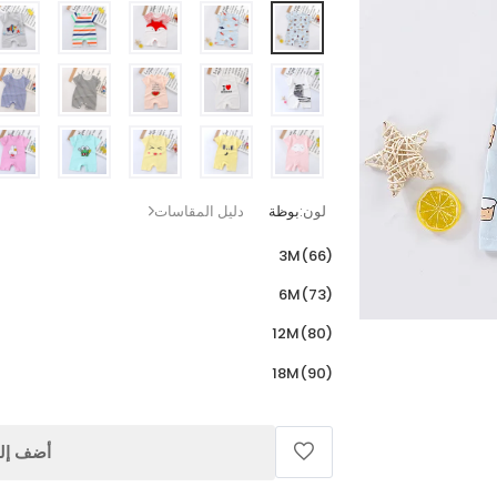
لون:
بوظة
دليل المقاسات
3M(66)
6M(73)
12M(80)
18M(90)
أضف إلى