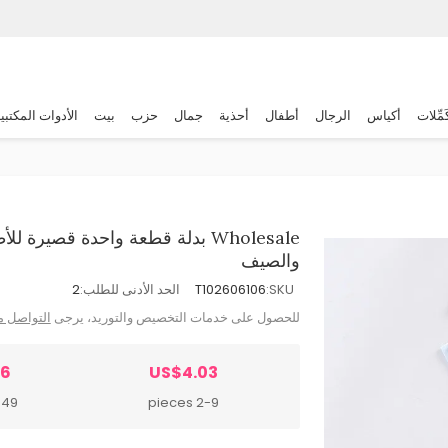
َمِّلات
أكياس
الرجال
أطفال
أحذية
جمال
حزب
بيت
الأدوات المكتبي
Wholesale بدلة قطعة واحدة قصي
والصيف
SKU:
T102606106
الحد الأدنى للطلب:
2
للحصول على خدمات التخصيص والتوريد، يرجى
التواصل م
46
US$4.03
 pieces
2-9 pieces