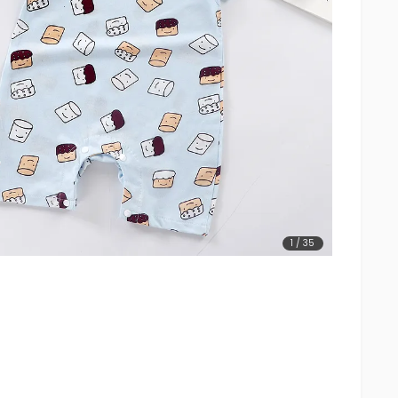
1
/
35