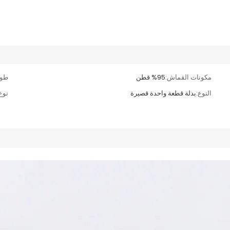
مكونات القماش:
%95 قطن
طول
النوع:
بدلة قطعة واحدة قصيرة
نوع 