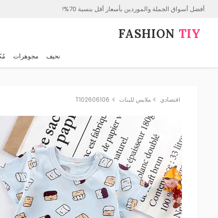
أفضل أسواق الجملة والموردين بأسعار أقل بنسبة 70%!
FASHION⁠
TIY
نحيف
مجوهرات
مُك
اقتصادي
ملابس للبنات
T102606106