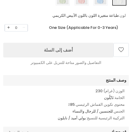
لون:
طباعة متغيرة اللون باللون الأبيض الكريمي
One Size (Applicable For 0-3 Years)
0
أضف إلى السلة
التفاصيل والصور متاحة للتنزيل على الكمبيوتر
وصف المنتج
الوزن (غرام):
230
الخامة:
نَايْلُون
محتوى تكوين القماش الرئيسي:
٪85
الجنس:
للجنسين / للرجال والنساء
التركيبة الرئيسية للنسيج:
بولي أميد / نايلون
قد يعجبك