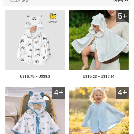
عرض المزيد
5+
US$6.75 - US$8.2
US$5.23 - US$7.14
4+
4+