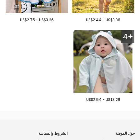
US$2.75 - US$3.26
US$2.44 - US$3.36
4+
US$2.54 - US$3.26
حول الموضة
الشروط والسياسة