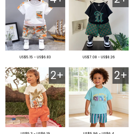
US$5.15 - US$6.83
US$7.08 - US$8.26
2+
2+
US$5.3 - US$6.19
US$5.96 - US$6.4