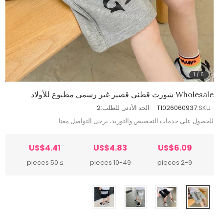
1
/
8
Wholesale شورت قطني قصير غير رسمي مطبوع للأولاد
SKU:
T1026060937
الحد الأدنى للطلب:
2
للحصول على خدمات التخصيص والتوريد، يرجى
التواصل معنا
US$4.41
US$4.83
US$6.09
≥ 50 pieces
10-49 pieces
2-9 pieces