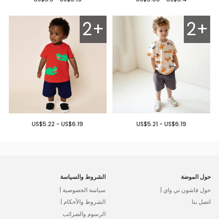
2+
2+
US$5.22 - US$6.19
US$5.21 - US$6.19
حول الموضة
الشروط والسياسة
حول فاشون تي واي |
سياسة الخصوصية |
اتصل بنا
الشروط والأحكام |
الرسوم والضرائب