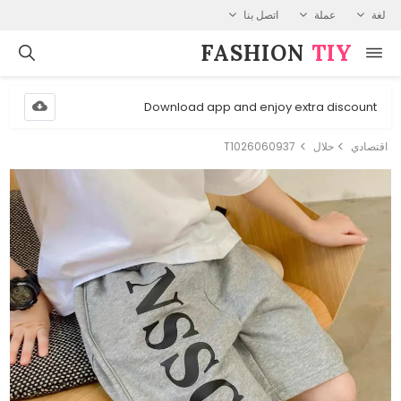
لغة
عملة
اتصل بنا
FASHION⁠
TIY
Download app and enjoy extra discount
اقتصادي
حلال
T1026060937