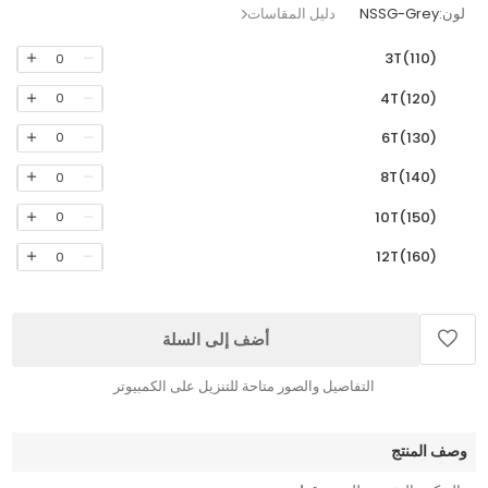
لون:
NSSG-Grey
دليل المقاسات
3T(110)
0
4T(120)
0
6T(130)
0
8T(140)
0
10T(150)
0
12T(160)
0
أضف إلى السلة
التفاصيل والصور متاحة للتنزيل على الكمبيوتر
وصف المنتج