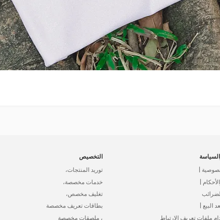
لسياسة
التخصيص
صوصية |
توريد المنتجات،
أحكام |
خدمات مخصصة،
لضرائب
تغليف مخصص،
د البيع |
بطاقات تعريف مخصصة
ام ملفات تعريف الارتباط
، ملصقات مخصصة