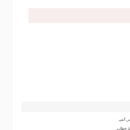
:
أنثى
:
خطاب