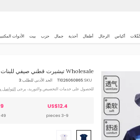
َمِّلات
أكياس
الرجال
أطفال
أحذية
جمال
حزب
بيت
الأدوات المكتبي
Wholesale تيشيرت قطني صيفي للبنات
SKU:
T1026060865
الحد الأدنى للطلب:
3
للحصول على خدمات التخصيص والتوريد، يرجى
التواصل م
39
US$12.4
 pieces
3-9 pieces