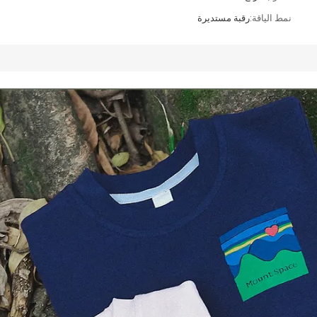
نمط الياقة:
رقبة مستديرة