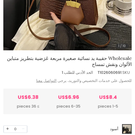
1
/
10
Wholesale حقيبة يد نسائية صغيرة مربعة عَرَضية بتطريز متباين
الألوان ونقش تمساح
SKU:
T1026060691
الحد الأدنى للطلب:
1
للحصول على خدمات التخصيص والتوريد، يرجى
التواصل معنا
US$6.38
US$6.96
US$8.4
≥ 36 pieces
6-35 pieces
1-5 pieces
أسود
0