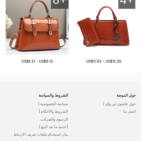
8+
4+
US$8.21 - US$9.12
US$11.53 - US$12.25
حول الموضة
الشروط والسياسة
حول فاشون تي واي |
سياسة الخصوصية |
اتصل بنا
الشروط والأحكام |
الرسوم والضرائب
| خدمة ما بعد البيع |
بيان استخدام ملفات تعريف الارتباط