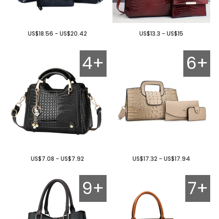
US$18.56 - US$20.42
US$13.3 - US$15
4+
6+
US$7.08 - US$7.92
US$17.32 - US$17.94
9+
7+