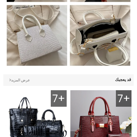
قد يعجبك
عرض المزيد
7+
7+