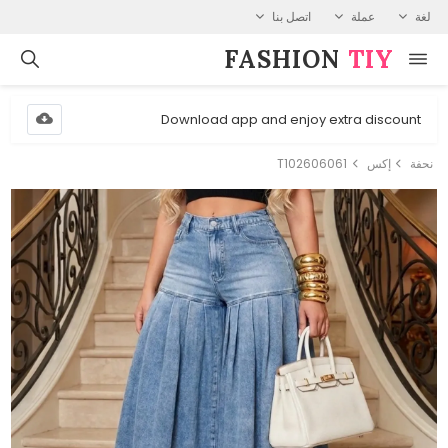
لغة
عملة
اتصل بنا
FASHION⁠
TIY
Download app and enjoy extra discount
نحفة
إكس
T102606061