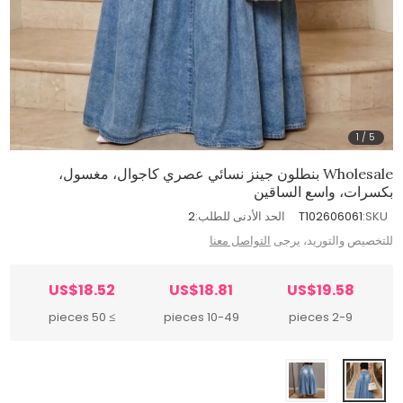
1
/
5
Wholesale بنطلون جينز نسائي عصري كاجوال، مغسول،
بكسرات، واسع الساقين
SKU:
T102606061
الحد الأدنى للطلب:
2
للتخصيص والتوريد، يرجى
التواصل معنا
US$18.52
US$18.81
US$19.58
≥ 50 pieces
10-49 pieces
2-9 pieces