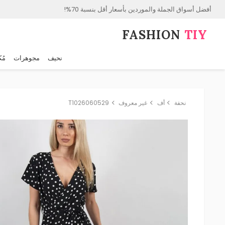
أفضل أسواق الجملة والموردين بأسعار أقل بنسبة 70%!
FASHION⁠
TIY
نحيف
مجوهرات
مُك
نحفة
أف
غير معروف
T1026060529