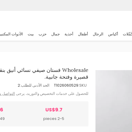
َمِّلات
أكياس
الرجال
أطفال
أحذية
جمال
حزب
بيت
الأدوات المكتبي
قصيرة وفتحة جانبية.
SKU:
T1026060529
الحد الأدنى للطلب:
2
للحصول على خدمات التخصيص والتوريد، يرجى
التواصل م
86
US$9.7
pieces
2-5 pieces