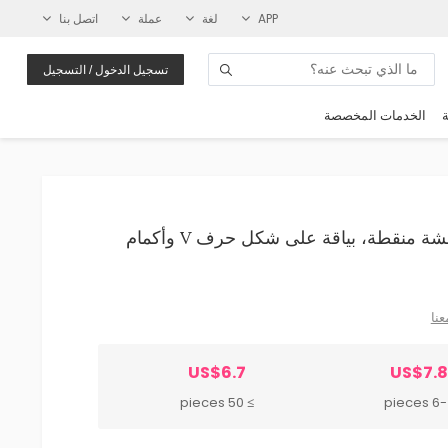
APP
لغة
عملة
اتصل بنا
تسجيل الدخول / التسجيل
ة
الخدمات المخصصة
Wholesale فستان صيفي نسائي أنيق بنقشة منقطة، بياقة على شكل حرف V وأكمام
عنا
US$6.7
US$7.
≥ 50 pieces
6-49 