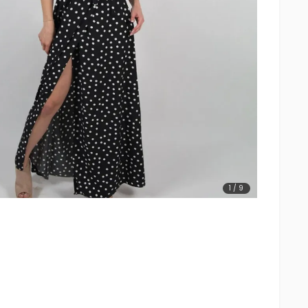
1
/
9