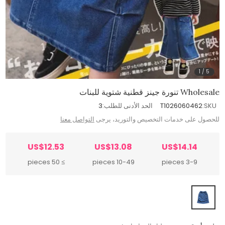
1
/
5
Wholesale تنورة جينز قطنية شتوية للبنات
SKU:
T1026060462
الحد الأدنى للطلب:
3
للحصول على خدمات التخصيص والتوريد، يرجى
التواصل معنا
US$12.53
US$13.08
US$14.14
≥ 50 pieces
10-49 pieces
3-9 pieces