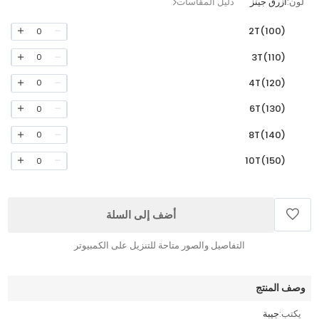
لون:
أزرق جينز
دليل المقاسات
2T(100)
0
3T(110)
0
4T(120)
0
6T(130)
0
8T(140)
0
10T(150)
0
أضف إلى السلة
التفاصيل والصور متاحة للتنزيل على الكمبيوتر
وصف المنتج
يكتب:
جيبة