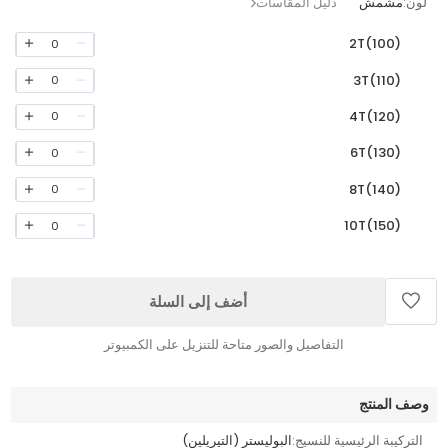
لون:
مشمش
دليل المقاسات
2T(100)
0
3T(110)
0
4T(120)
0
6T(130)
0
8T(140)
0
10T(150)
0
أضف إلى السلة
التفاصيل والصور متاحة للتنزيل على الكمبيوتر
وصف المنتج
التركيبة الرئيسية للنسيج:
البوليستر (التيريلين)