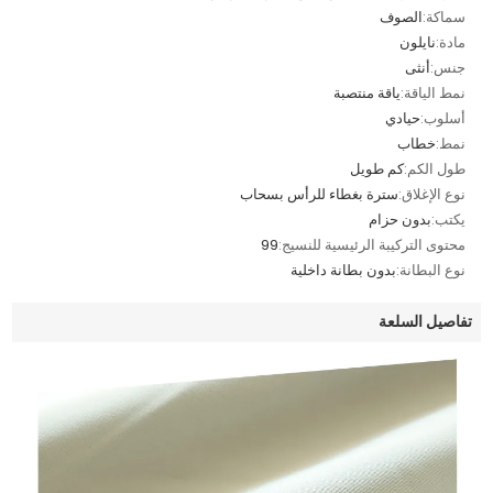
سماكة:
الصوف
مادة:
نايلون
جنس:
أنثى
نمط الياقة:
ياقة منتصبة
أسلوب:
حيادي
نمط:
خطاب
طول الكم:
كم طويل
نوع الإغلاق:
سترة بغطاء للرأس بسحاب
يكتب:
بدون حزام
محتوى التركيبة الرئيسية للنسيج:
99
نوع البطانة:
بدون بطانة داخلية
تفاصيل السلعة