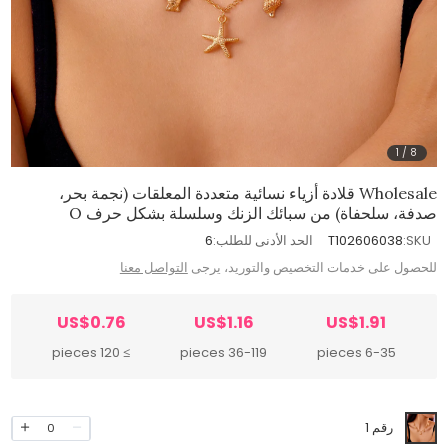
1
/
8
Wholesale قلادة أزياء نسائية متعددة المعلقات (نجمة بحر،
صدفة، سلحفاة) من سبائك الزنك وسلسلة بشكل حرف O
SKU:
T102606038
الحد الأدنى للطلب:
6
للحصول على خدمات التخصيص والتوريد، يرجى
التواصل معنا
US$0.76
US$1.16
US$1.91
≥ 120 pieces
36-119 pieces
6-35 pieces
رقم 1
0