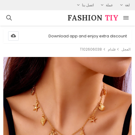
لغة
عملة
اتصل بنا
FASHION⁠
TIY
Download app and enjoy extra discount
العجل
قلدام
T102606038