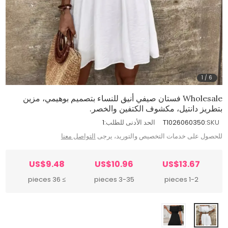
1
/
6
Wholesale فستان صيفي أنيق للنساء بتصميم بوهيمي، مزين
بتطريز دانتيل، مكشوف الكتفين والخصر.
SKU:
T1026060350
الحد الأدنى للطلب:
1
للحصول على خدمات التخصيص والتوريد، يرجى
التواصل معنا
US$9.48
US$10.96
US$13.67
≥ 36 pieces
3-35 pieces
1-2 pieces