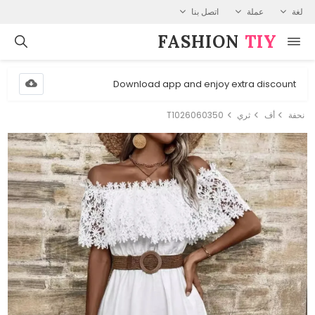
لغة
عملة
اتصل بنا
FASHION⁠
TIY
Download app and enjoy extra discount
نحفة
أف
ثري
T1026060350