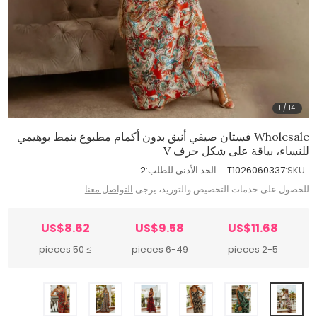
1
/
14
Wholesale فستان صيفي أنيق بدون أكمام مطبوع بنمط بوهيمي
للنساء، بياقة على شكل حرف V
SKU:
T1026060337
الحد الأدنى للطلب:
2
للحصول على خدمات التخصيص والتوريد، يرجى
التواصل معنا
US$8.62
US$9.58
US$11.68
≥ 50 pieces
6-49 pieces
2-5 pieces