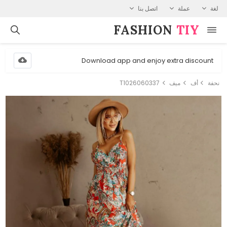
لغة
عملة
اتصل بنا
FASHION⁠
TIY
Download app and enjoy extra discount
نحفة
أف
ميف
T1026060337