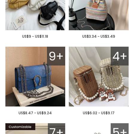
US$9 - US$11.18
US$3.34 - US$3.49
9+
4+
US$8.47 - US$9.24
US$6.02 - US$9.17
7+
5+