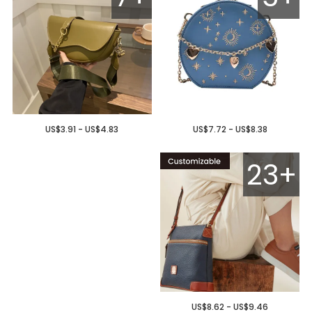
US$3.91 - US$4.83
US$7.72 - US$8.38
23+
US$8.62 - US$9.46