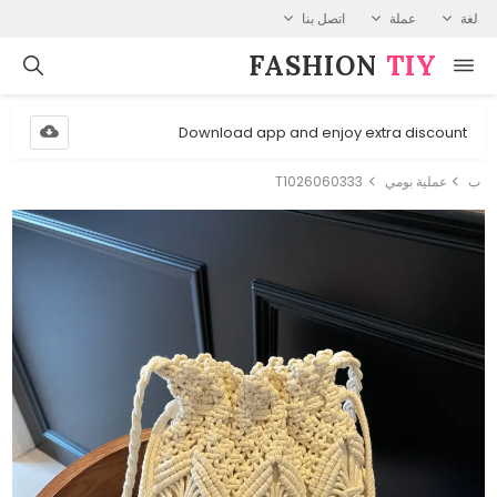
لغة
عملة
اتصل بنا
FASHION⁠
TIY
Download app and enjoy extra discount
ب
عملية بومي
T1026060333