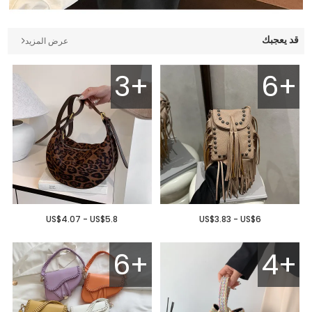
قد يعجبك
عرض المزيد
3+
6+
US$4.07 - US$5.8
US$3.83 - US$6
6+
4+