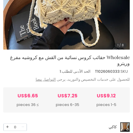
1
/
8
Wholesale حقائب كروس نسائية من القش مع كروشيه مفرغ
وريترو
SKU:
T1026060333
الحد الأدنى للطلب:
1
للحصول على خدمات التخصيص والتوريد، يرجى
التواصل معنا
US$6.65
US$7.25
US$9.12
≥ 36 pieces
6-35 pieces
1-5 pieces
كاكي
0