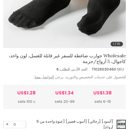
1
/
15
Wholesale جوارب ضاغطة للسفر غير قابلة للغسل، لون واحد،
كاجوال، 5 أزواج/حزمة
SKU:
T1026030460
الحد الأدنى للطلب:
6
للحصول على خدمات التخصيص والتوريد، يرجى
التواصل معنا
US$1.28
US$1.34
US$1.38
≥ 100 sets
20-99 sets
6-19 sets
[أسود] [رجالي] [أنبوب قصير] [عبوة واحدة من 5
0
أزواج]