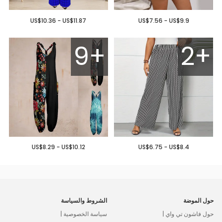
US$10.36 - US$11.87
US$7.56 - US$9.9
9+
2+
US$8.29 - US$10.12
US$6.75 - US$8.4
حول الموضة
الشروط والسياسة
حول فاشون تي واي |
سياسة الخصوصية |