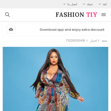
لغة
عملة
اتصل بنا
FASHION⁠
TIY
Download app and enjoy extra discount
نحفة
اختيار
T1026030418