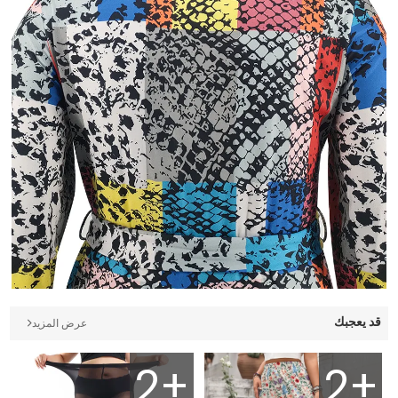
قد يعجبك
عرض المزيد
2+
2+