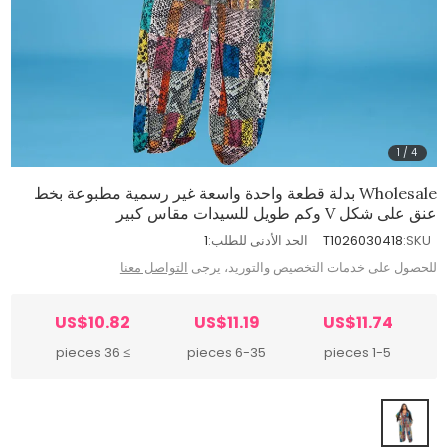
1
/
4
Wholesale بدلة قطعة واحدة واسعة غير رسمية مطبوعة بخط
عنق على شكل V وكم طويل للسيدات مقاس كبير
SKU:
T1026030418
الحد الأدنى للطلب:
1
للحصول على خدمات التخصيص والتوريد، يرجى
التواصل معنا
US$10.82
US$11.19
US$11.74
≥ 36 pieces
6-35 pieces
1-5 pieces