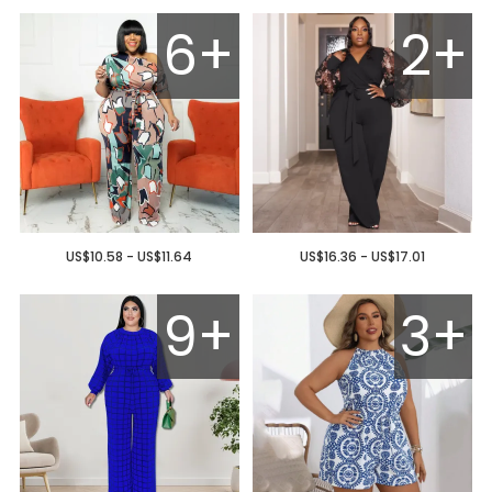
6+
2+
US$10.58 - US$11.64
US$16.36 - US$17.01
9+
3+