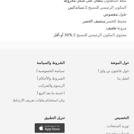
نمط البنطلون:
بنطال على شكل مخروط
المكون الرئيسي للنسيج 2:
سباندكس
طول:
مقصوص
محيط الخصر:
منتصف الخصر
مرونة:
طفيف
محتوى المكون الرئيسي للنسيج 2:
30% أو أقل
حول الموضة
الشروط والسياسة
حول فاشون تي واي |
سياسة الخصوصية |
اتصل بنا
الشروط والأحكام |
الرسوم والضرائب
| خدمة ما بعد البيع |
بيان استخدام ملفات تعريف الارتباط
التخصيص
تنزيل التطبيق
توريد المنتجات،
خدمات مخصصة،