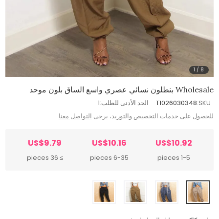
1
/
8
Wholesale بنطلون نسائي عصري واسع الساق بلون موحد
SKU:
T1026030348
الحد الأدنى للطلب:
1
للحصول على خدمات التخصيص والتوريد، يرجى
التواصل معنا
US$9.79
US$10.16
US$10.92
≥ 36 pieces
6-35 pieces
1-5 pieces