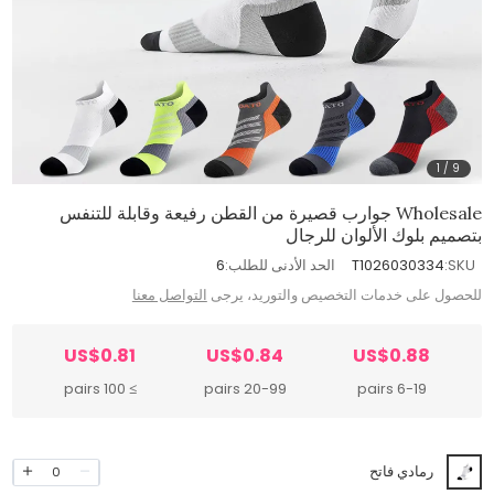
1
/
9
Wholesale جوارب قصيرة من القطن رفيعة وقابلة للتنفس
بتصميم بلوك الألوان للرجال
SKU:
T1026030334
الحد الأدنى للطلب:
6
للحصول على خدمات التخصيص والتوريد، يرجى
التواصل معنا
US$0.81
US$0.84
US$0.88
≥ 100 pairs
20-99 pairs
6-19 pairs
رمادي فاتح
0