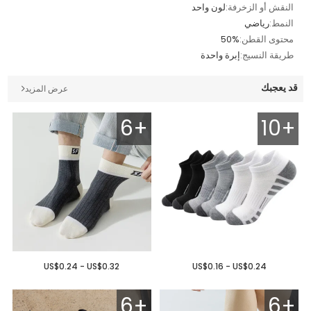
النقش أو الزخرفة:
لون واحد
النمط:
رياضي
محتوى القطن:
50%
طريقة النسيج:
إبرة واحدة
قد يعجبك
عرض المزيد
6+
10+
US$0.24 - US$0.32
US$0.16 - US$0.24
6+
6+