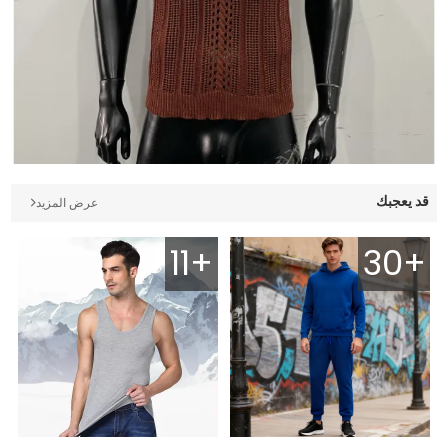
قد يعجبك
عرض المزيد
11+
30+