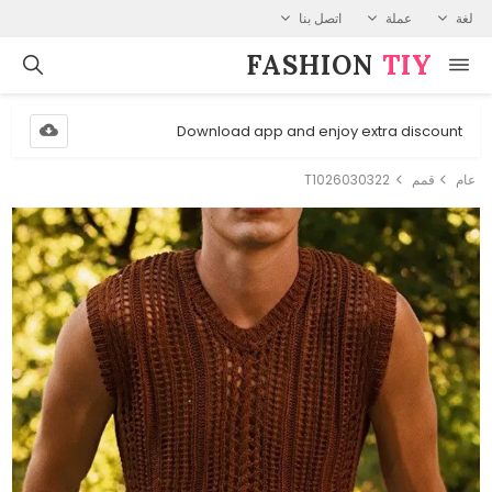
لغة
عملة
اتصل بنا
FASHION⁠
TIY
Download app and enjoy extra discount
عام
قمم
T1026030322