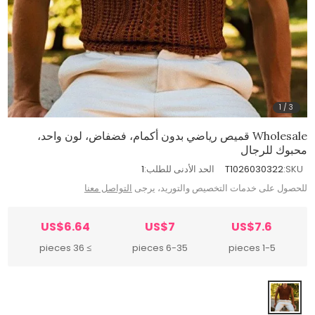
1
/
3
Wholesale قميص رياضي بدون أكمام، فضفاض، لون واحد،
محبوك للرجال
SKU:
T1026030322
الحد الأدنى للطلب:
1
للحصول على خدمات التخصيص والتوريد، يرجى
التواصل معنا
US$6.64
US$7
US$7.6
≥ 36 pieces
6-35 pieces
1-5 pieces