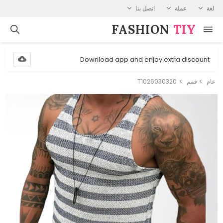
لغة
عملة
اتصل بنا
FASHION⁠
TIY
Download app and enjoy extra discount
عام
قمم
T1026030320