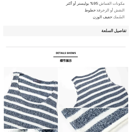
مكونات القماش:
%95 بوليستر أو أكثر
النقش أو الزخرفة:
خطوط
السُمك:
خفيف الوزن
تفاصيل السلعة