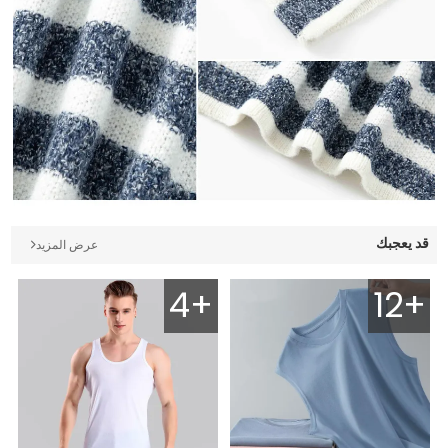
قد يعجبك
عرض المزيد
4+
12+