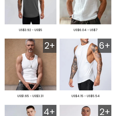
US$3.92 - US$5
US$6.04 - US$7
2+
6+
US$1.65 - US$3.31
US$4.15 - US$5.54
4+
2+