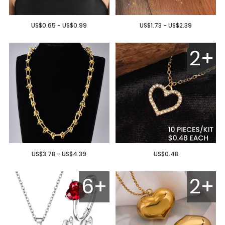
US$0.65 - US$0.99
US$1.73 - US$2.39
2+
US$3.78 - US$4.39
US$0.48
6+
2+