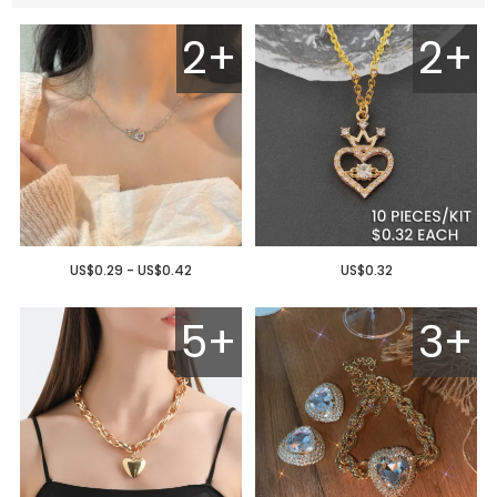
2+
2+
US$0.29 - US$0.42
US$0.32
5+
3+