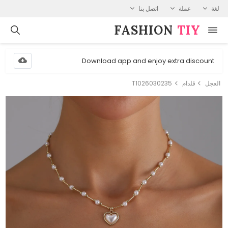
لغة
عملة
اتصل بنا
FASHION⁠
TIY
Download app and enjoy extra discount
العجل
قلدام
T1026030235