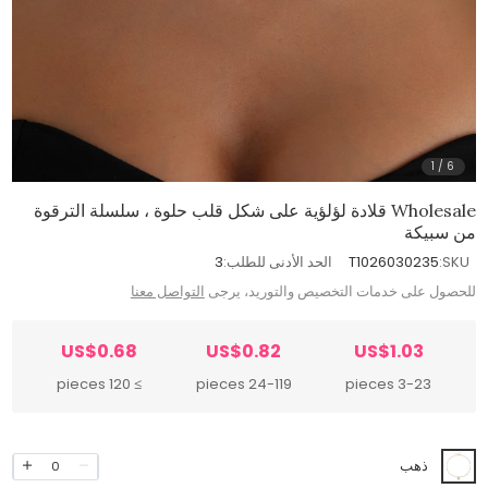
1
/
6
Wholesale قلادة لؤلؤية على شكل قلب حلوة ، سلسلة الترقوة
من سبيكة
SKU:
T1026030235
الحد الأدنى للطلب:
3
للحصول على خدمات التخصيص والتوريد، يرجى
التواصل معنا
US$0.68
US$0.82
US$1.03
≥ 120 pieces
24-119 pieces
3-23 pieces
ذهب
0