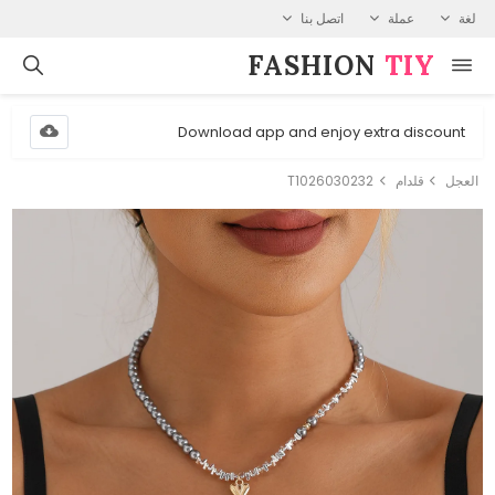
لغة
عملة
اتصل بنا
FASHION⁠
TIY
Download app and enjoy extra discount
العجل
قلدام
T1026030232