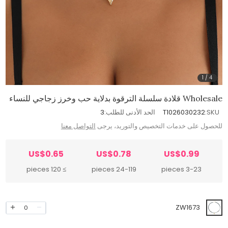
1
/
4
Wholesale قلادة سلسلة الترقوة بدلاية حب وخرز زجاجي للنساء
SKU:
T1026030232
الحد الأدنى للطلب:
3
للحصول على خدمات التخصيص والتوريد، يرجى
التواصل معنا
US$0.65
US$0.78
US$0.99
≥ 120 pieces
24-119 pieces
3-23 pieces
ZW1673
0