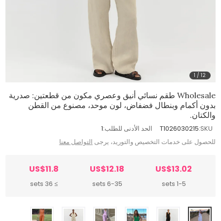
1
/
12
Wholesale طقم نسائي أنيق وعصري مكون من قطعتين: صدرية
بدون أكمام وبنطال فضفاض، لون موحد، مصنوع من القطن
والكتان.
SKU:
T1026030215
الحد الأدنى للطلب:
1
للحصول على خدمات التخصيص والتوريد، يرجى
التواصل معنا
US$11.8
US$12.18
US$13.02
≥ 36 sets
6-35 sets
1-5 sets