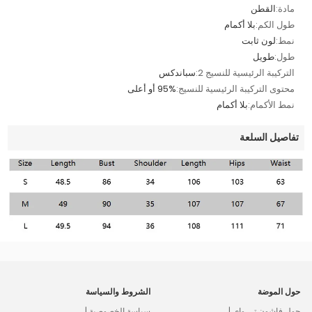
مادة:
القطن
طول الكم:
بلا أكمام
نمط:
لون ثابت
طول:
طويل
التركيبة الرئيسية للنسيج 2:
سباندكس
محتوى التركيبة الرئيسية للنسيج:
95% أو أعلى
نمط الأكمام:
بلا أكمام
تفاصيل السلعة
حول الموضة
الشروط والسياسة
حول فاشون تي واي |
سياسة الخصوصية |