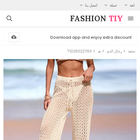
لغة
عملة
اتصل بنا
FASHION⁠
TIY
Download app and enjoy extra discount
نحفة
رجال الدم
هـ
T1026022763