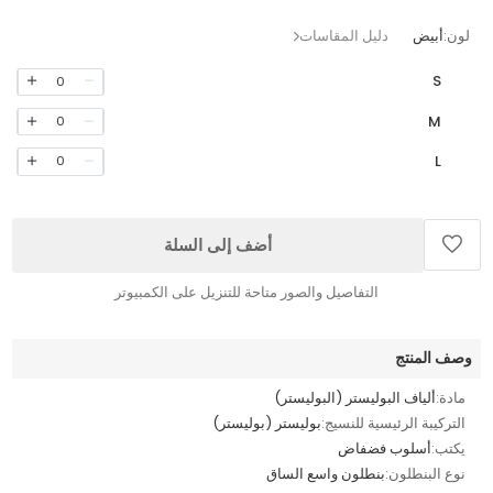
لون:
أبيض
دليل المقاسات
S
0
M
0
L
0
أضف إلى السلة
التفاصيل والصور متاحة للتنزيل على الكمبيوتر
وصف المنتج
مادة:
ألياف البوليستر (البوليستر)
التركيبة الرئيسية للنسيج:
بوليستر (بوليستر)
يكتب:
أسلوب فضفاض
نوع البنطلون:
بنطلون واسع الساق