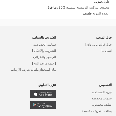
طول:
طويل
محتوى التركيبة الرئيسية للنسيج:
95% وما فوق
القوة المرنة:
طفيف
حول الموضة
الشروط والسياسة
حول فاشون تي واي |
سياسة الخصوصية |
اتصل بنا
الشروط والأحكام |
الرسوم والضرائب
| خدمة ما بعد البيع |
بيان استخدام ملفات تعريف الارتباط
التخصيص
تنزيل التطبيق
توريد المنتجات،
خدمات مخصصة،
تغليف مخصص،
بطاقات تعريف مخصصة