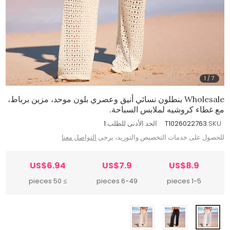
1
/
7
Wholesale بنطلون نسائي أنيق وعصري بلون موحد، مزين برباط،
مع غطاء كروشيه لملابس السباحة.
SKU:
T1026022763
الحد الأدنى للطلب:
1
للحصول على خدمات التخصيص والتوريد، يرجى
التواصل معنا
US$6.94
US$7.9
US$8.9
≥ 50 pieces
6-49 pieces
1-5 pieces