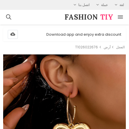
لغة
عملة
اتصل بنا
FASHION⁠
TIY
Download app and enjoy extra discount
العجل
أرض
T1026022676