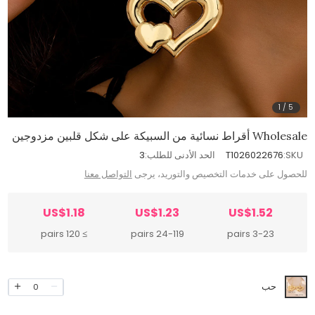
1
/
5
Wholesale أقراط نسائية من السبيكة على شكل قلبين مزدوجين
SKU:
T1026022676
الحد الأدنى للطلب:
3
للحصول على خدمات التخصيص والتوريد، يرجى
التواصل معنا
US$1.18
US$1.23
US$1.52
≥ 120 pairs
24-119 pairs
3-23 pairs
حب
0