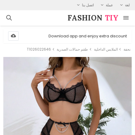
لغة
عملة
اتصل بنا
FASHION⁠
TIY
Download app and enjoy extra discount
نحفة
الملابس الداخلية
طقم حمالات الصدرية
T1026022646