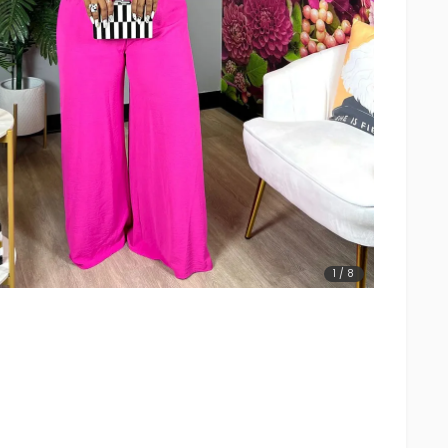
1
/
8