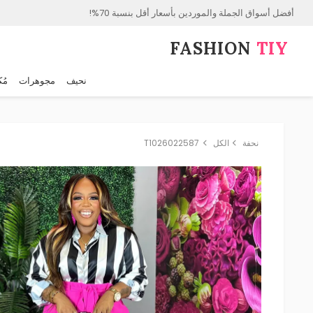
أفضل أسواق الجملة والموردين بأسعار أقل بنسبة 70%!
FASHION⁠
TIY
نحيف
مجوهرات
مُك
نحفة
الكل
T1026022587