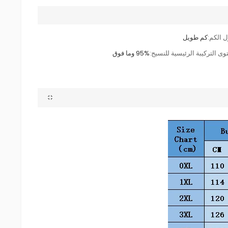
 الكم:
كم طويل
وى التركيبة الرئيسية للنسيج:
95% وما فوق