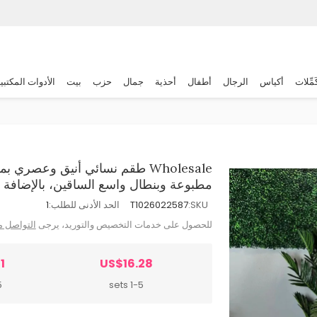
َمِّلات
أكياس
الرجال
أطفال
أحذية
جمال
حزب
بيت
الأدوات المكتبي
Wholesale طقم نسائي أنيق وعص
مطبوعة وبنطال واسع الساقين، بالإضافة إ
SKU:
T1026022587
الحد الأدنى للطلب:
1
للحصول على خدمات التخصيص والتوريد، يرجى
التواصل م
1
US$16.28
s
1-5 sets