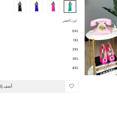
لون:
أخضر
0XL
1XL
2XL
3XL
4XL
أضف إلى