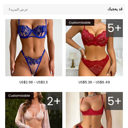
قد يعجبك
عرض المزيد
5+
US$2.98 - US$3.3
US$5.38 - US$6.49
2+
5+