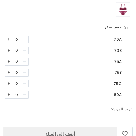
لون:
طقم أبيض
70A
0
70B
0
75A
0
75B
0
75C
0
80A
0
عرض المزيد
أضف إلى السلة