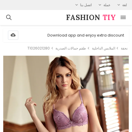
لغة
عملة
اتصل بنا
FASHION⁠
TIY
Download app and enjoy extra discount
نحفة
الملابس الداخلية
طقم حمالات الصدرية
T1026021280