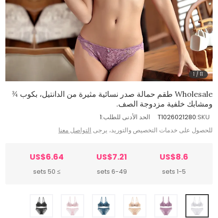
1
/
11
Wholesale طقم حمالة صدر نسائية مثيرة من الدانتيل، بكوب ¾
ومشابك خلفية مزدوجة الصف.
SKU:
T1026021280
الحد الأدنى للطلب:
1
للحصول على خدمات التخصيص والتوريد، يرجى
التواصل معنا
US$6.64
US$7.21
US$8.6
≥ 50 sets
6-49 sets
1-5 sets