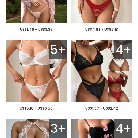
US$1.46 - US$3.36
US$4.62 - US$6.13
5+
4+
US$5.16 - US$6.56
US$1.97 - US$2.42
3+
4+