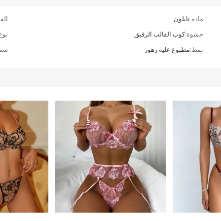
مادة:
نايلون
الق
حشوة:
كوب القالب الرقيق
نوع
نمط:
مطبوع عليه زهور
سما