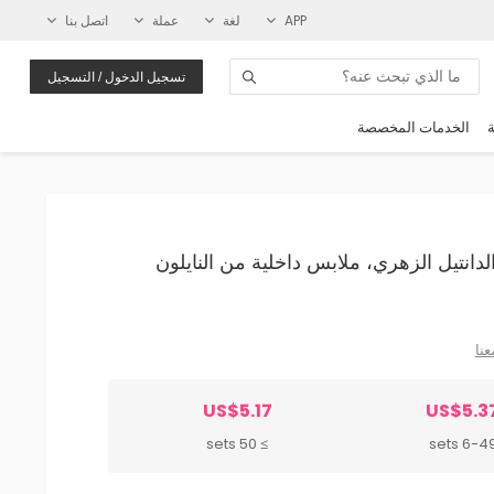
APP
لغة
عملة
اتصل بنا
تسجيل الدخول / التسجيل
ة
الخدمات المخصصة
من الدانتيل الزهري، ملابس داخلية من النايلون
عنا
US$5.17
US$5.3
≥ 50 sets
6-49 set