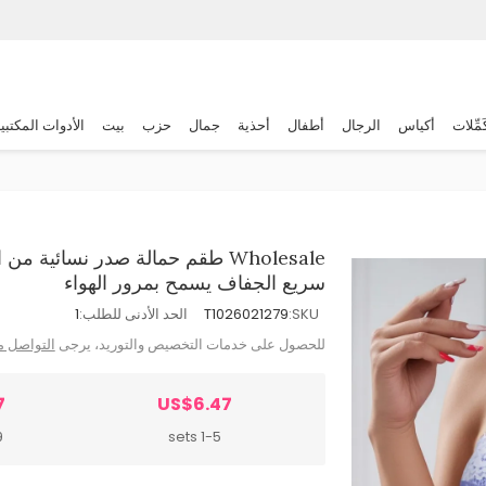
َمِّلات
أكياس
الرجال
أطفال
أحذية
جمال
حزب
بيت
الأدوات المكتبي
Wholesale طقم حمالة صدر نسائية 
سريع الجفاف يسمح بمرور الهواء
SKU:
T1026021279
الحد الأدنى للطلب:
1
للحصول على خدمات التخصيص والتوريد، يرجى
التواصل م
7
US$6.47
s
1-5 sets