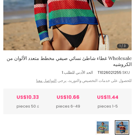
1
/
3
Wholesale غطاء شاطئ نسائي صيفي مخطط متعدد الألوان من
الكروشيه
SKU:
T1026021255
الحد الأدنى للطلب:
1
للحصول على خدمات التخصيص والتوريد، يرجى
التواصل معنا
US$10.33
US$10.66
US$11.44
≥ 50 pieces
6-49 pieces
1-5 pieces