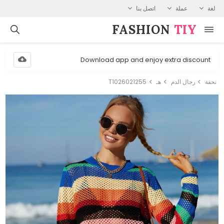
لغة
عملة
اتصل بنا
FASHION⁠
TIY
Download app and enjoy extra discount
نحفة
رجال الدم
هـ
T1026021255