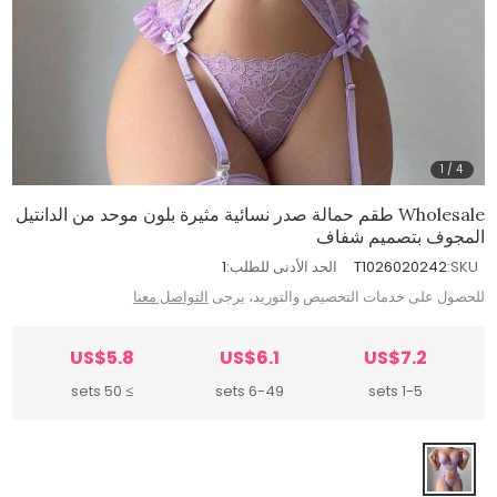
1
/
4
Wholesale طقم حمالة صدر نسائية مثيرة بلون موحد من الدانتيل
المجوف بتصميم شفاف
SKU:
T1026020242
الحد الأدنى للطلب:
1
للحصول على خدمات التخصيص والتوريد، يرجى
التواصل معنا
US$5.8
US$6.1
US$7.2
≥ 50 sets
6-49 sets
1-5 sets