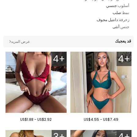
أسلوب:
جنسي
نمط:
صلب
زخرفة:
دانتيل مجوف
جنس:
أنثى
قد يعجبك
عرض المزيد
4+
4+
US$1.88 - US$2.92
US$4.55 - US$7.49
3+
4+