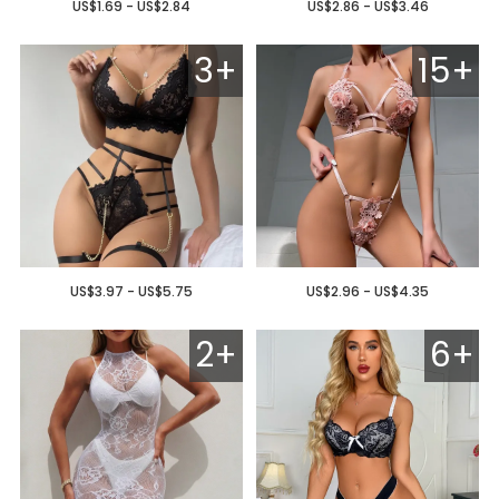
US$1.69 - US$2.84
US$2.86 - US$3.46
3+
15+
US$3.97 - US$5.75
US$2.96 - US$4.35
2+
6+