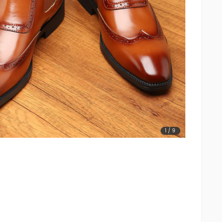
1
/
9