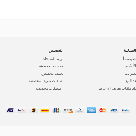
لسياسة
التخصيص
صوصية |
توريد المنتجات،
أحكام |
خدمات مخصصة،
لضرائب
تغليف مخصص،
د البيع |
بطاقات تعريف مخصصة
ام ملفات تعريف الارتباط
، ملصقات مخصصة