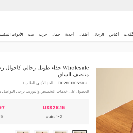
َمِّلات
أكياس
الرجال
أطفال
أحذية
جمال
حزب
بيت
الأدوات المكتبي
Wholesale حذاء طويل رجالي كاج
منتصف الساق
SKU:
T102601305
الحد الأدنى للطلب:
1
للحصول على خدمات التخصيص والتوريد، يرجى
التواصل م
97
US$28.16
airs
1-2 pairs