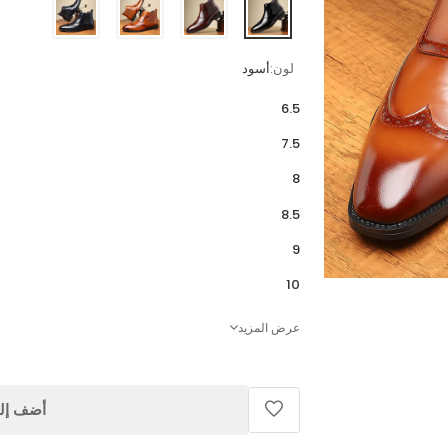
لون:
أسود
6.5
7.5
8
8.5
9
10
عرض المزيد
أضف إلى