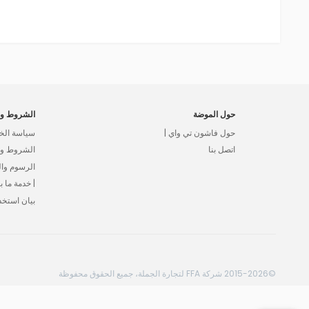
حول الموضة
الشروط وا
حول فاشون تي واي |
سياسة الخ
اتصل بنا
الشروط وال
الرسوم وا
| خدمة ما بع
بيان استخد
©2015-2026 شركة FFA لتجارة الجملة، جميع الحقوق محفوظة