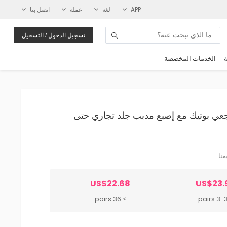
APP
لغة
عملة
اتصل بنا
تسجيل الدخول / التسجيل
ة
الخدمات المخصصة
وال رجعي بوتيك مع إصبع مدبب جلد تجاري حتى
عنا
US$22.68
US$23.
≥ 36 pairs
3-35 p