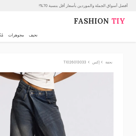
أفضل أسواق الجملة والموردين بأسعار أقل بنسبة 70%!
FASHION⁠
TIY
نحيف
مجوهرات
مُك
نحفة
إكس
T1026013033