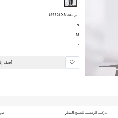
لون:
LS5321 D.Blue
S
M
L
أضف إلى
التركيبة الرئيسية للنسيج:
القطن
طول