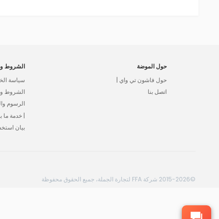
حول الموضة
الشروط وا
حول فاشون تي واي |
سياسة الخ
اتصل بنا
الشروط وال
الرسوم وا
| خدمة ما بع
بيان استخد
©2015-2026 شركة FFA لتجارة الجملة، جميع الحقوق محفوظة