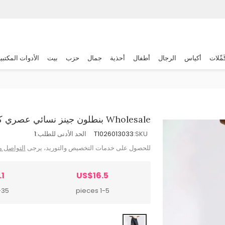
َمِّلات
أكياس
الرجال
أطفال
أحذية
جمال
حزب
بيت
الأدوات المكتبي
Wholesale بنطلون جينز نسائي عصري كاجوال بتصميم ريترو غير متماثل واسع الساقين
SKU:
T1026013033
الحد الأدنى للطلب:
1
للحصول على خدمات التخصيص والتوريد، يرجى
التواصل م
.1
US$16.5
 pieces
1-5 pieces