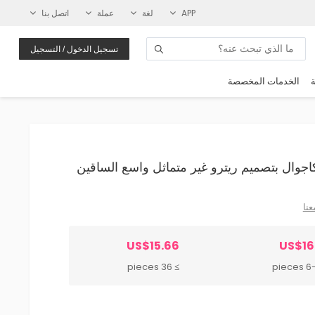
APP
لغة
عملة
اتصل بنا
تسجيل الدخول / التسجيل
ة
الخدمات المخصصة
عنا
US$15.66
US$16
≥ 36 pieces
6-35