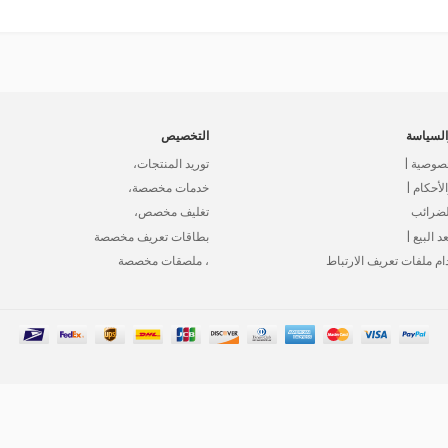
لسياسة
التخصيص
صوصية |
توريد المنتجات،
أحكام |
خدمات مخصصة،
لضرائب
تغليف مخصص،
د البيع |
بطاقات تعريف مخصصة
ام ملفات تعريف الارتباط
، ملصقات مخصصة