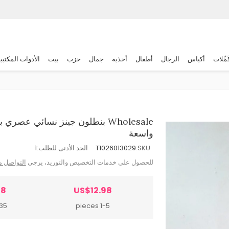
َمِّلات
أكياس
الرجال
أطفال
أحذية
جمال
حزب
بيت
الأدوات المكتبي
Wholesale بنطلون جينز نسائي 
واسعة
SKU:
T1026013029
الحد الأدنى للطلب:
1
للحصول على خدمات التخصيص والتوريد، يرجى
التواصل م
58
US$12.98
pieces
1-5 pieces