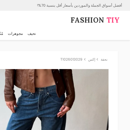
أفضل أسواق الجملة والموردين بأسعار أقل بنسبة 70%!
FASHION⁠
TIY
نحيف
مجوهرات
مُك
نحفة
إكس
T1026013029