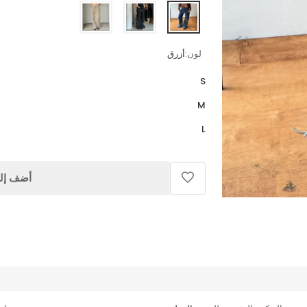
لون:
أزرق
S
M
L
أضف إلى