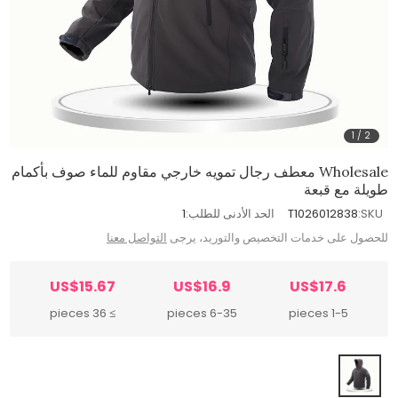
1
/
2
Wholesale معطف رجال تمويه خارجي مقاوم للماء صوف بأكمام
طويلة مع قبعة
SKU:
T1026012838
الحد الأدنى للطلب:
1
للحصول على خدمات التخصيص والتوريد، يرجى
التواصل معنا
US$15.67
US$16.9
US$17.6
≥ 36 pieces
6-35 pieces
1-5 pieces