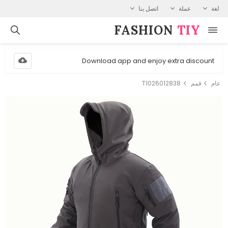
لغة
عملة
اتصل بنا
FASHION⁠
TIY
Download app and enjoy extra discount
عام
قمم
T1026012838